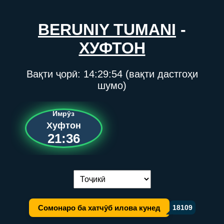
BERUNIY TUMANI
-
ХУФТОН
Вақти ҷорӣ:
14:29:54
(вақти дастгоҳи
шумо)
Имрӯз
Хуфтон
21:36
Иваз кардани забон:
Сомонаро ба хатчӯб илова кунед
18109