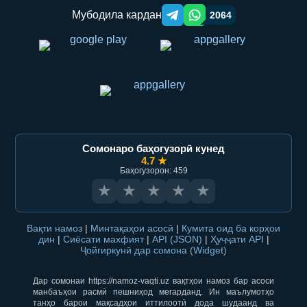
Мубодила кардан
2064
Telegram orqali ulashish
WhatsApp orqali ulashish
Сомонаро баҳогузорӣ кунед
4.7 ★
Баҳогузорон: 459
★
★
★
★
★
Вақти намоз
|
Минтақаҳои асосӣ
|
Кумита оид ба корҳои
дин
|
Сиёсати махфият
|
API (JSON)
|
Ҳуҷҷати API
|
Ҷойгиркунӣ дар сомона (Widget)
Дар сомонаи https://namoz-vaqti.uz вақтҳои намоз бар асоси
манбаъҳои расмӣ пешниҳод мегарданд. Ин маълумотҳо
танҳо барои мақсадҳои иттилоотӣ дода шудаанд ва