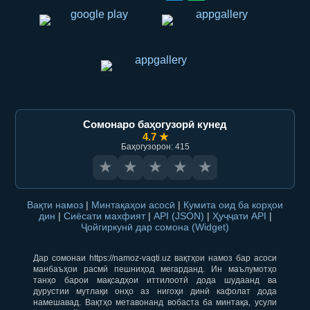
Сомонаро баҳогузорӣ кунед
4.7 ★
Баҳогузорон: 415
★
★
★
★
★
Вақти намоз
|
Минтақаҳои асосӣ
|
Кумита оид ба корҳои
дин
|
Сиёсати махфият
|
API (JSON)
|
Ҳуҷҷати API
|
Ҷойгиркунӣ дар сомона (Widget)
Дар сомонаи https://namoz-vaqti.uz вақтҳои намоз бар асоси
манбаъҳои расмӣ пешниҳод мегарданд. Ин маълумотҳо
танҳо барои мақсадҳои иттилоотӣ дода шудаанд ва
дурустии мутлақи онҳо аз нигоҳи динӣ кафолат дода
намешавад. Вақтҳо метавонанд вобаста ба минтақа, усули