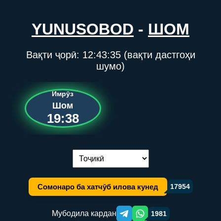
YUNUSOBOD
-
ШОМ
Вақти ҷорӣ:
12:43:35
(вақти дастгоҳи
шумо)
Имрӯз
Шом
19:38
Иваз кардани забон:
Сомонаро ба хатчӯб илова кунед
17954
Мубодила кардан
1981
Telegram orqali ulashish
WhatsApp orqali ulashish