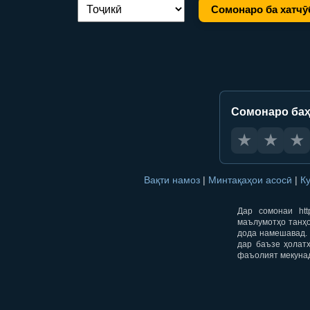
Сомонаро ба хатчӯ
Иваз кардани забон:
Сомонаро баҳ
★
★
★
Вақти намоз
|
Минтақаҳои асосӣ
|
К
Дар сомонаи htt
маълумотҳо танҳо
дода намешавад. 
дар баъзе ҳолат
фаъолият мекуна