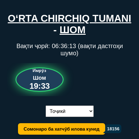
O‘RTA CHIRCHIQ TUMANI
-
ШОМ
Вақти ҷорӣ:
06:36:13
(вақти дастгоҳи
шумо)
Имрӯз
Шом
19:33
Иваз кардани забон:
Сомонаро ба хатчӯб илова кунед
18156