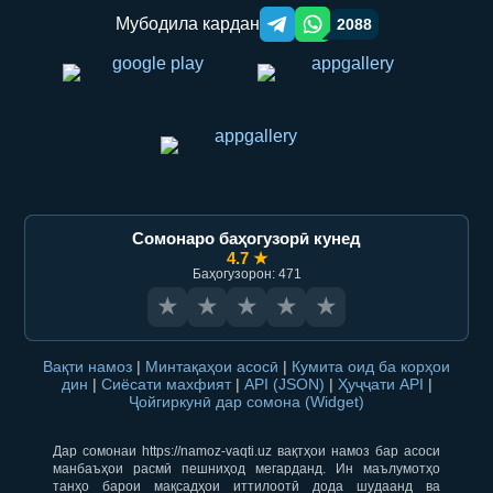
Мубодила кардан
2088
Telegram orqali ulashish
WhatsApp orqali ulashish
Сомонаро баҳогузорӣ кунед
4.7 ★
Баҳогузорон: 471
★
★
★
★
★
Вақти намоз
|
Минтақаҳои асосӣ
|
Кумита оид ба корҳои
дин
|
Сиёсати махфият
|
API (JSON)
|
Ҳуҷҷати API
|
Ҷойгиркунӣ дар сомона (Widget)
Дар сомонаи https://namoz-vaqti.uz вақтҳои намоз бар асоси
манбаъҳои расмӣ пешниҳод мегарданд. Ин маълумотҳо
танҳо барои мақсадҳои иттилоотӣ дода шудаанд ва