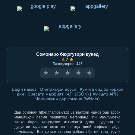
Сомонаро баҳогузорӣ кунед
4.7 ★
Баҳогузорон: 445
★
★
★
★
★
Вақти намоз
|
Минтақаҳои асосӣ
|
Кумита оид ба корҳои
дин
|
Сиёсати махфият
|
API (JSON)
|
Ҳуҷҷати API
|
Ҷойгиркунӣ дар сомона (Widget)
Дар сомонаи https://namoz-vaqti.uz вақтҳои намоз бар асоси
манбаъҳои расмӣ пешниҳод мегарданд. Ин маълумотҳо
танҳо барои мақсадҳои иттилоотӣ дода шудаанд ва
дурустии мутлақи онҳо аз нигоҳи динӣ кафолат дода
намешавад. Вақтҳо метавонанд вобаста ба минтақа, усули