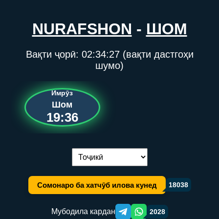
NURAFSHON
-
ШОМ
Вақти ҷорӣ:
02:34:27
(вақти дастгоҳи
шумо)
Имрӯз
Шом
19:36
Иваз кардани забон:
Сомонаро ба хатчӯб илова кунед
18038
Мубодила кардан
2028
Telegram orqali ulashish
WhatsApp orqali ulashish