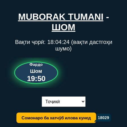
MUBORAK TUMANI
-
ШОМ
Вақти ҷорӣ:
18:04:24
(вақти дастгоҳи
шумо)
Фардо
Шом
19:50
Иваз кардани забон:
Сомонаро ба хатчӯб илова кунед
18029