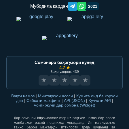
Мубодила кардан
2021
Telegram orqali ulashish
WhatsApp orqali ulashish
Сомонаро баҳогузорӣ кунед
4.7 ★
Баҳогузорон: 439
★
★
★
★
★
Вақти намоз
|
Минтақаҳои асосӣ
|
Кумита оид ба корҳои
дин
|
Сиёсати махфият
|
API (JSON)
|
Ҳуҷҷати API
|
Ҷойгиркунӣ дар сомона (Widget)
Дар сомонаи https://namoz-vaqti.uz вақтҳои намоз бар асоси
манбаъҳои расмӣ пешниҳод мегарданд. Ин маълумотҳо
танҳо барои мақсадҳои иттилоотӣ дода шудаанд ва