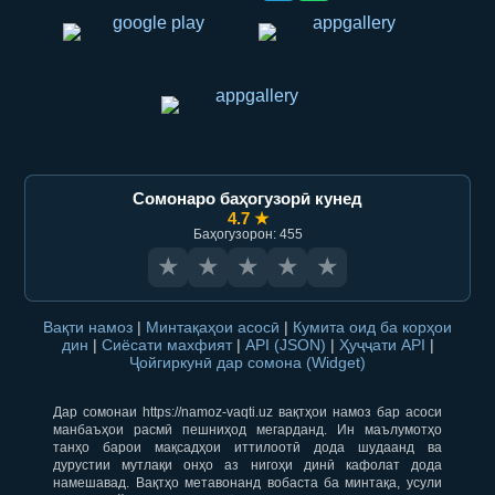
Сомонаро баҳогузорӣ кунед
4.7 ★
Баҳогузорон: 455
★
★
★
★
★
Вақти намоз
|
Минтақаҳои асосӣ
|
Кумита оид ба корҳои
дин
|
Сиёсати махфият
|
API (JSON)
|
Ҳуҷҷати API
|
Ҷойгиркунӣ дар сомона (Widget)
Дар сомонаи https://namoz-vaqti.uz вақтҳои намоз бар асоси
манбаъҳои расмӣ пешниҳод мегарданд. Ин маълумотҳо
танҳо барои мақсадҳои иттилоотӣ дода шудаанд ва
дурустии мутлақи онҳо аз нигоҳи динӣ кафолат дода
намешавад. Вақтҳо метавонанд вобаста ба минтақа, усули