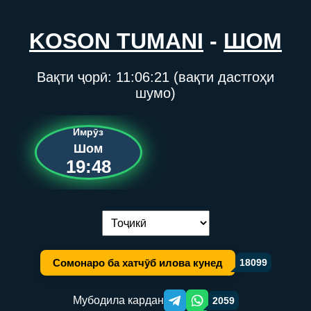
KOSON TUMANI
-
ШОМ
Вақти ҷорӣ:
11:06:21
(вақти дастгоҳи
шумо)
Имрӯз
Шом
19:48
Иваз кардани забон:
Сомонаро ба хатчӯб илова кунед
18099
Мубодила кардан
2059
Telegram orqali ulashish
WhatsApp orqali ulashish