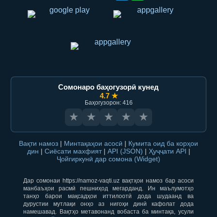
Сомонаро баҳогузорӣ кунед
4.7 ★
Баҳогузорон: 416
★
★
★
★
★
Вақти намоз
|
Минтақаҳои асосӣ
|
Кумита оид ба корҳои
дин
|
Сиёсати махфият
|
API (JSON)
|
Ҳуҷҷати API
|
Ҷойгиркунӣ дар сомона (Widget)
Дар сомонаи https://namoz-vaqti.uz вақтҳои намоз бар асоси
манбаъҳои расмӣ пешниҳод мегарданд. Ин маълумотҳо
танҳо барои мақсадҳои иттилоотӣ дода шудаанд ва
дурустии мутлақи онҳо аз нигоҳи динӣ кафолат дода
намешавад. Вақтҳо метавонанд вобаста ба минтақа, усули