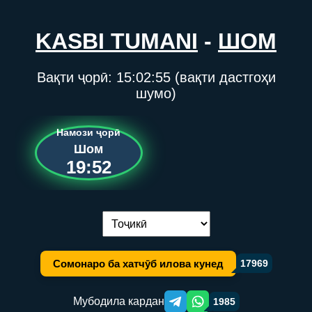
KASBI TUMANI
-
ШОМ
Вақти ҷорӣ:
15:02:55
(вақти дастгоҳи
шумо)
Намози ҷорӣ
Шом
19:52
Иваз кардани забон:
Сомонаро ба хатчӯб илова кунед
17969
Мубодила кардан
1985
Telegram orqali ulashish
WhatsApp orqali ulashish