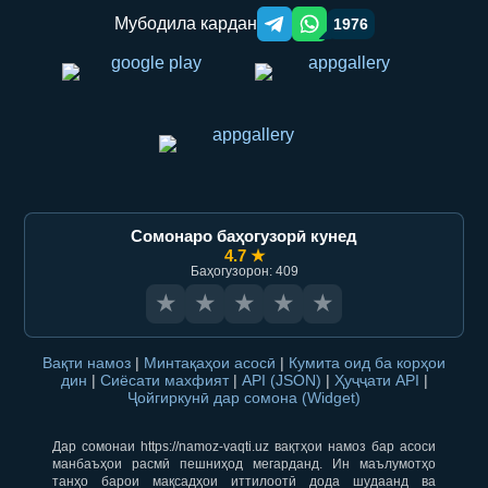
Мубодила кардан
1976
Telegram orqali ulashish
WhatsApp orqali ulashish
Сомонаро баҳогузорӣ кунед
4.7 ★
Баҳогузорон: 409
★
★
★
★
★
Вақти намоз
|
Минтақаҳои асосӣ
|
Кумита оид ба корҳои
дин
|
Сиёсати махфият
|
API (JSON)
|
Ҳуҷҷати API
|
Ҷойгиркунӣ дар сомона (Widget)
Дар сомонаи https://namoz-vaqti.uz вақтҳои намоз бар асоси
манбаъҳои расмӣ пешниҳод мегарданд. Ин маълумотҳо
танҳо барои мақсадҳои иттилоотӣ дода шудаанд ва