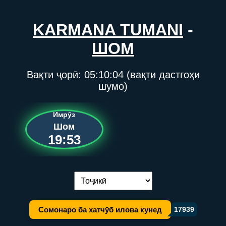
KARMANA TUMANI
-
ШОМ
Вақти ҷорӣ:
05:10:04
(вақти дастгоҳи
шумо)
Имрӯз
Шом
19:53
Иваз кардани забон:
Сомонаро ба хатчӯб илова кунед
17939