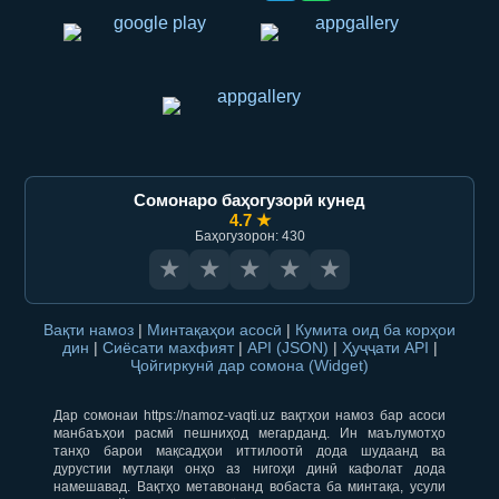
Сомонаро баҳогузорӣ кунед
4.7 ★
Баҳогузорон: 430
★
★
★
★
★
Вақти намоз
|
Минтақаҳои асосӣ
|
Кумита оид ба корҳои
дин
|
Сиёсати махфият
|
API (JSON)
|
Ҳуҷҷати API
|
Ҷойгиркунӣ дар сомона (Widget)
Дар сомонаи https://namoz-vaqti.uz вақтҳои намоз бар асоси
манбаъҳои расмӣ пешниҳод мегарданд. Ин маълумотҳо
танҳо барои мақсадҳои иттилоотӣ дода шудаанд ва
дурустии мутлақи онҳо аз нигоҳи динӣ кафолат дода
намешавад. Вақтҳо метавонанд вобаста ба минтақа, усули