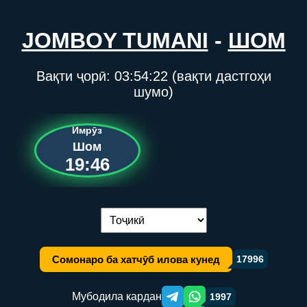
JOMBOY TUMANI
-
ШОМ
Вақти ҷорӣ:
03:54:22
(вақти дастгоҳи
шумо)
Имрӯз
Шом
19:46
Иваз кардани забон:
Сомонаро ба хатчӯб илова кунед
17996
Мубодила кардан
1997
Telegram orqali ulashish
WhatsApp orqali ulashish