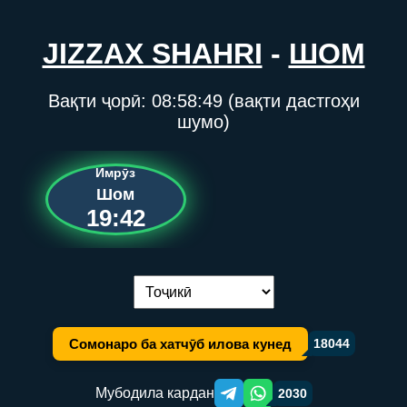
JIZZAX SHAHRI
-
ШОМ
Вақти ҷорӣ:
08:58:49
(вақти дастгоҳи
шумо)
Имрӯз
Шом
19:42
Иваз кардани забон:
Сомонаро ба хатчӯб илова кунед
18044
Мубодила кардан
2030
Telegram orqali ulashish
WhatsApp orqali ulashish