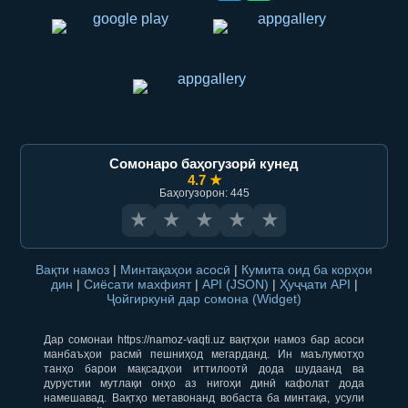
Сомонаро баҳогузорӣ кунед
4.7 ★
Баҳогузорон: 445
★
★
★
★
★
Вақти намоз
|
Минтақаҳои асосӣ
|
Кумита оид ба корҳои
дин
|
Сиёсати махфият
|
API (JSON)
|
Ҳуҷҷати API
|
Ҷойгиркунӣ дар сомона (Widget)
Дар сомонаи https://namoz-vaqti.uz вақтҳои намоз бар асоси
манбаъҳои расмӣ пешниҳод мегарданд. Ин маълумотҳо
танҳо барои мақсадҳои иттилоотӣ дода шудаанд ва
дурустии мутлақи онҳо аз нигоҳи динӣ кафолат дода
намешавад. Вақтҳо метавонанд вобаста ба минтақа, усули