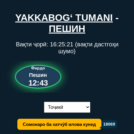
YAKKABOG‘ TUMANI
-
ПЕШИН
Вақти ҷорӣ:
16:25:21
(вақти дастгоҳи
шумо)
Фардо
Пешин
12:43
Иваз кардани забон:
Сомонаро ба хатчӯб илова кунед
18069