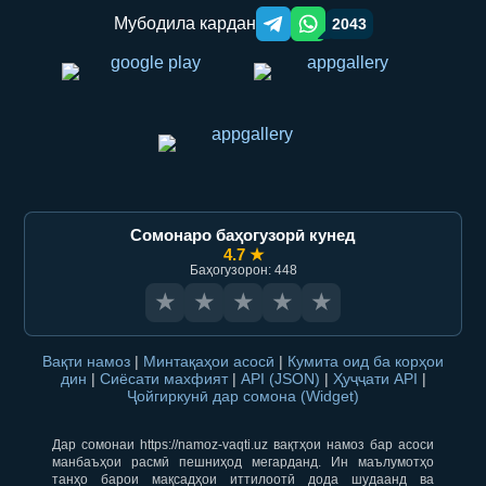
Мубодила кардан
2043
Telegram orqali ulashish
WhatsApp orqali ulashish
Сомонаро баҳогузорӣ кунед
4.7 ★
Баҳогузорон: 448
★
★
★
★
★
Вақти намоз
|
Минтақаҳои асосӣ
|
Кумита оид ба корҳои
дин
|
Сиёсати махфият
|
API (JSON)
|
Ҳуҷҷати API
|
Ҷойгиркунӣ дар сомона (Widget)
Дар сомонаи https://namoz-vaqti.uz вақтҳои намоз бар асоси
манбаъҳои расмӣ пешниҳод мегарданд. Ин маълумотҳо
танҳо барои мақсадҳои иттилоотӣ дода шудаанд ва