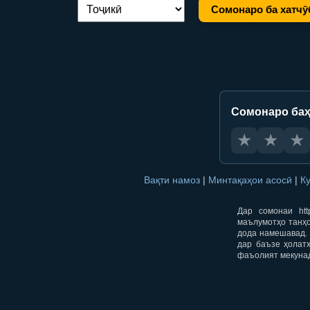
Сомонаро ба хатчӯ
Иваз кардани забон:
Сомонаро баҳ
★
★
★
Вақти намоз
|
Минтақаҳои асосӣ
|
К
Дар сомонаи htt
маълумотҳо танҳо
дода намешавад. 
дар баъзе ҳолат
фаъолият мекуна