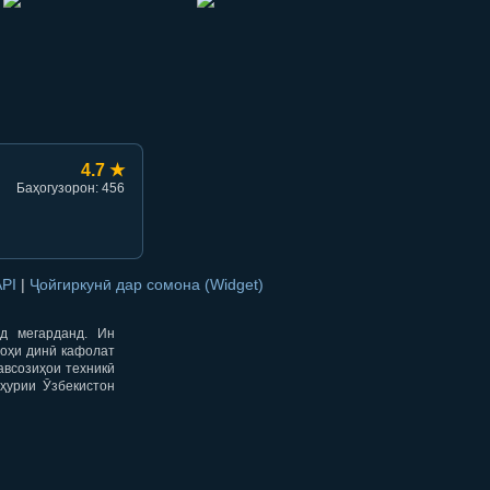
hish
li ulashish
4.7 ★
Баҳогузорон: 456
API
|
Ҷойгиркунӣ дар сомона (Widget)
од мегарданд. Ин
гоҳи динӣ кафолат
авсозиҳои техникӣ
ҳурии Ӯзбекистон