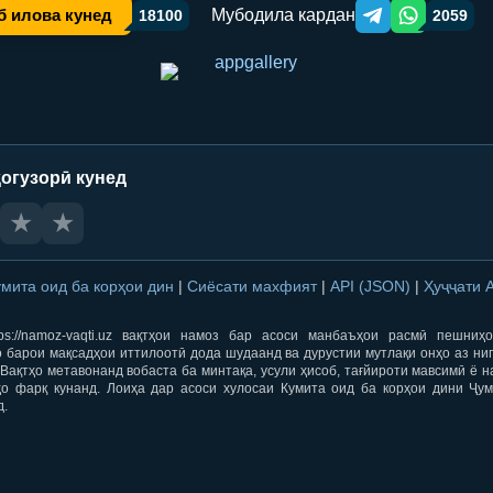
Мубодила кардан
б илова кунед
18100
2059
Telegram orqali ulas
WhatsApp orqa
огузорӣ кунед
★
★
умита оид ба корҳои дин
|
Сиёсати махфият
|
API (JSON)
|
Ҳуҷҷати 
ps://namoz-vaqti.uz вақтҳои намоз бар асоси манбаъҳои расмӣ пешниҳ
 барои мақсадҳои иттилоотӣ дода шудаанд ва дурустии мутлақи онҳо аз ни
Вақтҳо метавонанд вобаста ба минтақа, усули ҳисоб, тағйироти мавсимӣ ё н
ҳо фарқ кунанд. Лоиҳа дар асоси хулосаи Кумита оид ба корҳои дини Ҷум
д.