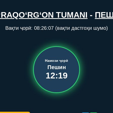
‘RAQO‘RG‘ON TUMANI
-
ПЕ
Вақти ҷорӣ:
08:26:07
(вақти дастгоҳи шумо)
Намози ҷорӣ
Пешин
12:19