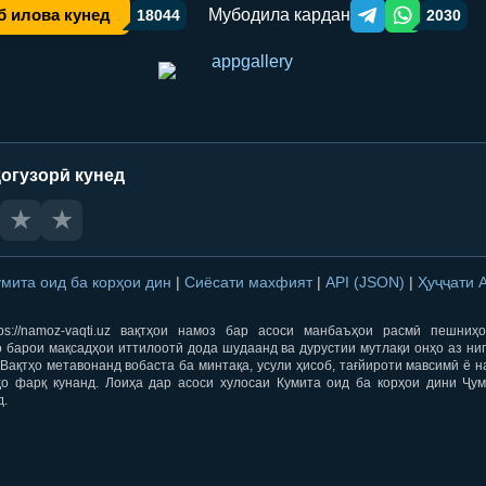
Мубодила кардан
б илова кунед
18044
2030
Telegram orqali ulas
WhatsApp orqa
огузорӣ кунед
★
★
умита оид ба корҳои дин
|
Сиёсати махфият
|
API (JSON)
|
Ҳуҷҷати 
ps://namoz-vaqti.uz вақтҳои намоз бар асоси манбаъҳои расмӣ пешниҳ
 барои мақсадҳои иттилоотӣ дода шудаанд ва дурустии мутлақи онҳо аз ни
Вақтҳо метавонанд вобаста ба минтақа, усули ҳисоб, тағйироти мавсимӣ ё н
ҳо фарқ кунанд. Лоиҳа дар асоси хулосаи Кумита оид ба корҳои дини Ҷум
д.