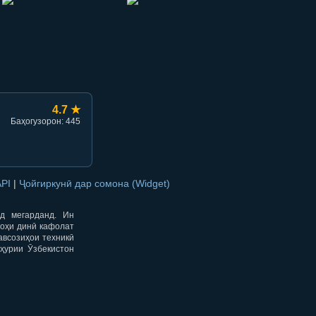
hish
li ulashish
4.7 ★
Баҳогузорон: 445
API
|
Ҷойгиркунӣ дар сомона (Widget)
од мегарданд. Ин
гоҳи динӣ кафолат
авсозиҳои техникӣ
ҳурии Ӯзбекистон