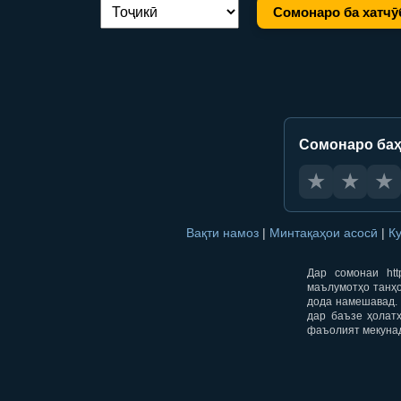
Сомонаро ба хатчӯ
Иваз кардани забон:
Сомонаро баҳ
★
★
★
Вақти намоз
|
Минтақаҳои асосӣ
|
К
Дар сомонаи htt
маълумотҳо танҳо
дода намешавад. 
дар баъзе ҳолат
фаъолият мекуна