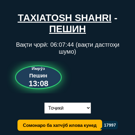
TAXIATOSH SHAHRI
-
ПЕШИН
Вақти ҷорӣ:
06:07:44
(вақти дастгоҳи
шумо)
Имрӯз
Пешин
13:08
Иваз кардани забон:
Сомонаро ба хатчӯб илова кунед
17997