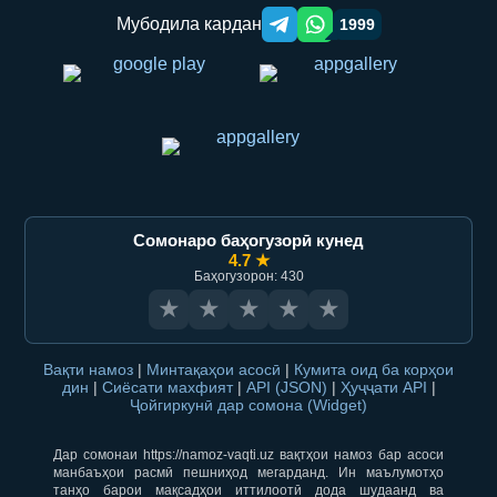
Мубодила кардан
1999
Telegram orqali ulashish
WhatsApp orqali ulashish
Сомонаро баҳогузорӣ кунед
4.7 ★
Баҳогузорон: 430
★
★
★
★
★
Вақти намоз
|
Минтақаҳои асосӣ
|
Кумита оид ба корҳои
дин
|
Сиёсати махфият
|
API (JSON)
|
Ҳуҷҷати API
|
Ҷойгиркунӣ дар сомона (Widget)
Дар сомонаи https://namoz-vaqti.uz вақтҳои намоз бар асоси
манбаъҳои расмӣ пешниҳод мегарданд. Ин маълумотҳо
танҳо барои мақсадҳои иттилоотӣ дода шудаанд ва