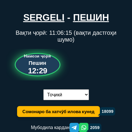
SERGELI
-
ПЕШИН
Вақти ҷорӣ:
11:06:15
(вақти дастгоҳи
шумо)
Намози ҷорӣ
Пешин
12:29
Иваз кардани забон:
Сомонаро ба хатчӯб илова кунед
18099
Мубодила кардан
2059
Telegram orqali ulashish
WhatsApp orqali ulashish