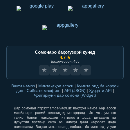
Сомонаро баҳогузорӣ кунед
4.7 ★
Баҳогузорон: 455
★
★
★
★
★
Вақти намоз
|
Минтақаҳои асосӣ
|
Кумита оид ба корҳои
дин
|
Сиёсати махфият
|
API (JSON)
|
Ҳуҷҷати API
|
Ҷойгиркунӣ дар сомона (Widget)
Дар сомонаи https://namoz-vaqti.uz вақтҳои намоз бар асоси
манбаъҳои расмӣ пешниҳод мегарданд. Ин маълумотҳо
танҳо барои мақсадҳои иттилоотӣ дода шудаанд ва
дурустии мутлақи онҳо аз нигоҳи динӣ кафолат дода
намешавад. Вақтҳо метавонанд вобаста ба минтақа, усули