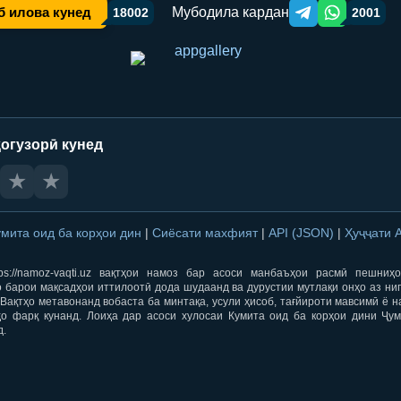
Мубодила кардан
б илова кунед
18002
2001
Telegram orqali ulas
WhatsApp orqa
огузорӣ кунед
★
★
умита оид ба корҳои дин
|
Сиёсати махфият
|
API (JSON)
|
Ҳуҷҷати 
ps://namoz-vaqti.uz вақтҳои намоз бар асоси манбаъҳои расмӣ пешниҳ
 барои мақсадҳои иттилоотӣ дода шудаанд ва дурустии мутлақи онҳо аз ни
Вақтҳо метавонанд вобаста ба минтақа, усули ҳисоб, тағйироти мавсимӣ ё н
ҳо фарқ кунанд. Лоиҳа дар асоси хулосаи Кумита оид ба корҳои дини Ҷум
д.