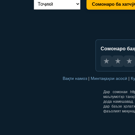
Сомонаро ба хатчӯ
Иваз кардани забон:
Сомонаро баҳ
★
★
★
Вақти намоз
|
Минтақаҳои асосӣ
|
К
Дар сомонаи htt
маълумотҳо танҳо
дода намешавад. 
дар баъзе ҳолат
фаъолият мекуна