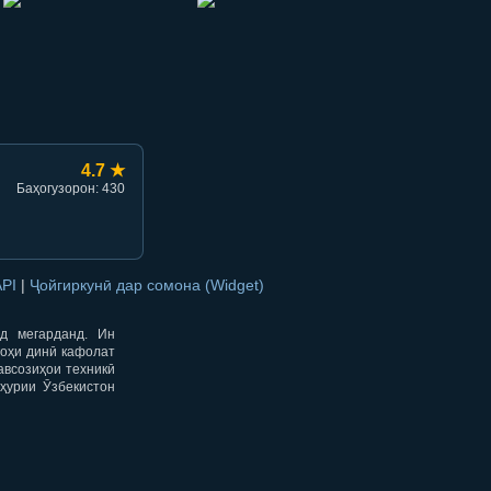
hish
li ulashish
4.7 ★
Баҳогузорон: 430
API
|
Ҷойгиркунӣ дар сомона (Widget)
од мегарданд. Ин
гоҳи динӣ кафолат
авсозиҳои техникӣ
ҳурии Ӯзбекистон