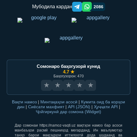
Мубодила кардан
2086
Telegram orqali ulashish
WhatsApp orqali ulashish
Сомонаро баҳогузорӣ кунед
4.7 ★
Баҳогузорон: 470
★
★
★
★
★
Вақти намоз
|
Минтақаҳои асосӣ
|
Кумита оид ба корҳои
дин
|
Сиёсати махфият
|
API (JSON)
|
Ҳуҷҷати API
|
Ҷойгиркунӣ дар сомона (Widget)
Дар сомонаи https://namoz-vaqti.uz вақтҳои намоз бар асоси
манбаъҳои расмӣ пешниҳод мегарданд. Ин маълумотҳо
танҳо барои мақсадҳои иттилоотӣ дода шудаанд ва