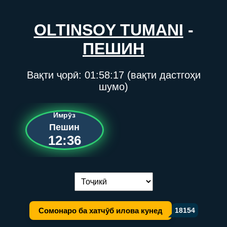
OLTINSOY TUMANI
-
ПЕШИН
Вақти ҷорӣ:
01:58:17
(вақти дастгоҳи
шумо)
Имрӯз
Пешин
12:36
Иваз кардани забон:
Сомонаро ба хатчӯб илова кунед
18154