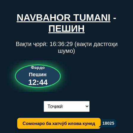
NAVBAHOR TUMANI
-
ПЕШИН
Вақти ҷорӣ:
16:36:29
(вақти дастгоҳи
шумо)
Фардо
Пешин
12:44
Иваз кардани забон:
Сомонаро ба хатчӯб илова кунед
18025