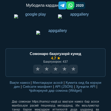
Мубодила кардан
2020
Telegram orqali ulashish
WhatsApp orqali ulashish
Сомонаро баҳогузорӣ кунед
4.7 ★
Баҳогузорон: 437
★
★
★
★
★
Вақти намоз
|
Минтақаҳои асосӣ
|
Кумита оид ба корҳои
дин
|
Сиёсати махфият
|
API (JSON)
|
Ҳуҷҷати API
|
Ҷойгиркунӣ дар сомона (Widget)
Дар сомонаи https://namoz-vaqti.uz вақтҳои намоз бар асоси
манбаъҳои расмӣ пешниҳод мегарданд. Ин маълумотҳо
танҳо барои мақсадҳои иттилоотӣ дода шудаанд ва