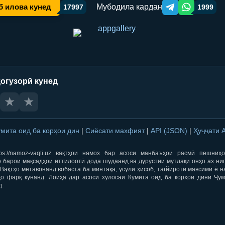
Мубодила кардан
б илова кунед
17997
1999
Telegram orqali ulas
WhatsApp orqa
огузорӣ кунед
★
★
умита оид ба корҳои дин
|
Сиёсати махфият
|
API (JSON)
|
Ҳуҷҷати 
ps://namoz-vaqti.uz вақтҳои намоз бар асоси манбаъҳои расмӣ пешниҳ
 барои мақсадҳои иттилоотӣ дода шудаанд ва дурустии мутлақи онҳо аз ни
Вақтҳо метавонанд вобаста ба минтақа, усули ҳисоб, тағйироти мавсимӣ ё н
ҳо фарқ кунанд. Лоиҳа дар асоси хулосаи Кумита оид ба корҳои дини Ҷум
д.