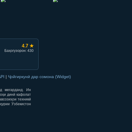
hish
li ulashish
4.7 ★
Баҳогузорон: 430
API
|
Ҷойгиркунӣ дар сомона (Widget)
од мегарданд. Ин
гоҳи динӣ кафолат
авсозиҳои техникӣ
ҳурии Ӯзбекистон