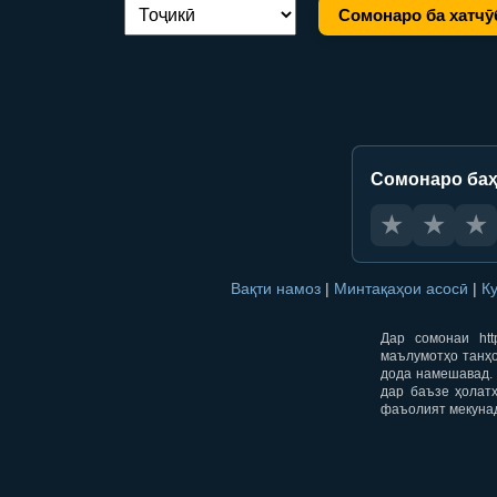
Сомонаро ба хатчӯ
Иваз кардани забон:
Сомонаро баҳ
★
★
★
Вақти намоз
|
Минтақаҳои асосӣ
|
К
Дар сомонаи htt
маълумотҳо танҳо
дода намешавад. 
дар баъзе ҳолат
фаъолият мекуна