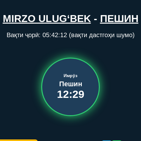
MIRZO ULUG‘BEK
-
ПЕШИН
Вақти ҷорӣ:
05:42:12
(вақти дастгоҳи шумо)
Имрӯз
Пешин
12:29