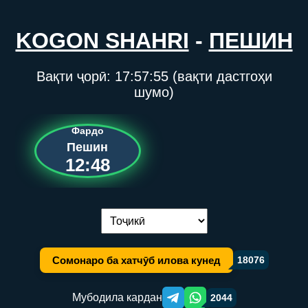
KOGON SHAHRI
-
ПЕШИН
Вақти ҷорӣ:
17:57:55
(вақти дастгоҳи
шумо)
Фардо
Пешин
12:48
Иваз кардани забон:
Сомонаро ба хатчӯб илова кунед
18076
Мубодила кардан
2044
Telegram orqali ulashish
WhatsApp orqali ulashish