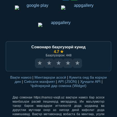
Сомонаро баҳогузорӣ кунед
4.7 ★
Баҳогузорон: 448
★
★
★
★
★
Вақти намоз
|
Минтақаҳои асосӣ
|
Кумита оид ба корҳои
дин
|
Сиёсати махфият
|
API (JSON)
|
Ҳуҷҷати API
|
Ҷойгиркунӣ дар сомона (Widget)
Дар сомонаи https://namoz-vaqti.uz вақтҳои намоз бар асоси
манбаъҳои расмӣ пешниҳод мегарданд. Ин маълумотҳо
танҳо барои мақсадҳои иттилоотӣ дода шудаанд ва
дурустии мутлақи онҳо аз нигоҳи динӣ кафолат дода
намешавад. Вақтҳо метавонанд вобаста ба минтақа, усули