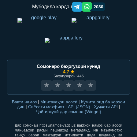
Мубодила кардан
2030
Telegram orqali ulashish
WhatsApp orqali ulashish
Сомонаро баҳогузорӣ кунед
4.7 ★
Баҳогузорон: 445
★
★
★
★
★
Вақти намоз
|
Минтақаҳои асосӣ
|
Кумита оид ба корҳои
дин
|
Сиёсати махфият
|
API (JSON)
|
Ҳуҷҷати API
|
Ҷойгиркунӣ дар сомона (Widget)
Дар сомонаи https://namoz-vaqti.uz вақтҳои намоз бар асоси
манбаъҳои расмӣ пешниҳод мегарданд. Ин маълумотҳо
танҳо барои мақсадҳои иттилоотӣ дода шудаанд ва