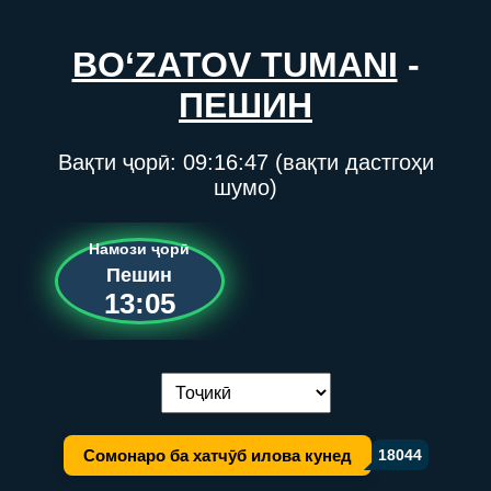
BO‘ZATOV TUMANI
-
ПЕШИН
Вақти ҷорӣ:
09:16:47
(вақти дастгоҳи
шумо)
Намози ҷорӣ
Пешин
13:05
Иваз кардани забон:
Сомонаро ба хатчӯб илова кунед
18044