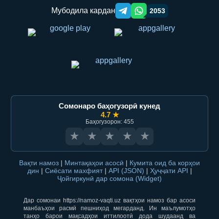
Мубодила кардан
2053
Telegram orqali ulashish
WhatsApp orqali ulashish
Сомонаро баҳогузорӣ кунед
4.7 ★
Баҳогузорон: 455
★
★
★
★
★
Вақти намоз
|
Минтақаҳои асосӣ
|
Кумита оид ба корҳои
дин
|
Сиёсати махфият
|
API (JSON)
|
Ҳуҷҷати API
|
Ҷойгиркунӣ дар сомона (Widget)
Дар сомонаи https://namoz-vaqti.uz вақтҳои намоз бар асоси
манбаъҳои расмӣ пешниҳод мегарданд. Ин маълумотҳо
танҳо барои мақсадҳои иттилоотӣ дода шудаанд ва