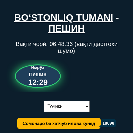
BO‘STONLIQ TUMANI
-
ПЕШИН
Вақти ҷорӣ:
06:48:36
(вақти дастгоҳи
шумо)
Имрӯз
Пешин
12:29
Иваз кардани забон:
Сомонаро ба хатчӯб илова кунед
18096