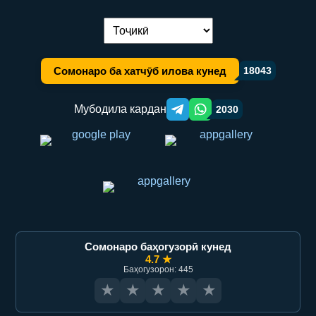
Иваз кардани забон:
Сомонаро ба хатчӯб илова кунед
18043
Мубодила кардан
2030
Telegram orqali ulashish
WhatsApp orqali ulashish
Сомонаро баҳогузорӣ кунед
4.7 ★
Баҳогузорон: 445
★
★
★
★
★