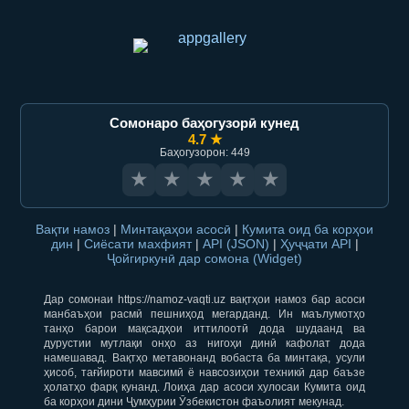
Сомонаро баҳогузорӣ кунед
4.7 ★
Баҳогузорон: 449
★
★
★
★
★
Вақти намоз
|
Минтақаҳои асосӣ
|
Кумита оид ба корҳои
дин
|
Сиёсати махфият
|
API (JSON)
|
Ҳуҷҷати API
|
Ҷойгиркунӣ дар сомона (Widget)
Дар сомонаи https://namoz-vaqti.uz вақтҳои намоз бар асоси
манбаъҳои расмӣ пешниҳод мегарданд. Ин маълумотҳо
танҳо барои мақсадҳои иттилоотӣ дода шудаанд ва
дурустии мутлақи онҳо аз нигоҳи динӣ кафолат дода
намешавад. Вақтҳо метавонанд вобаста ба минтақа, усули
ҳисоб, тағйироти мавсимӣ ё навсозиҳои техникӣ дар баъзе
ҳолатҳо фарқ кунанд. Лоиҳа дар асоси хулосаи Кумита оид
ба корҳои дини Ҷумҳурии Ӯзбекистон фаъолият мекунад.