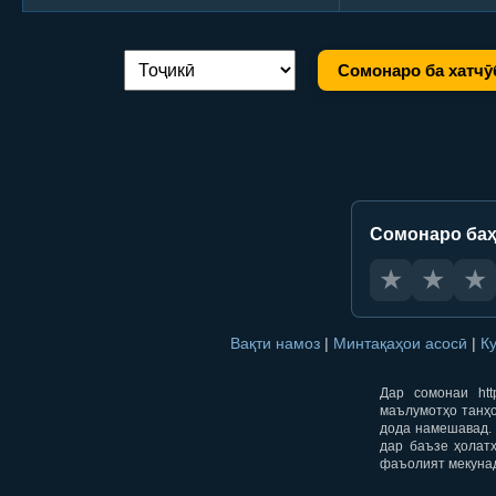
Сомонаро ба хатчӯ
Иваз кардани забон:
Сомонаро баҳ
★
★
★
Вақти намоз
|
Минтақаҳои асосӣ
|
К
Дар сомонаи htt
маълумотҳо танҳо
дода намешавад. 
дар баъзе ҳолат
фаъолият мекуна