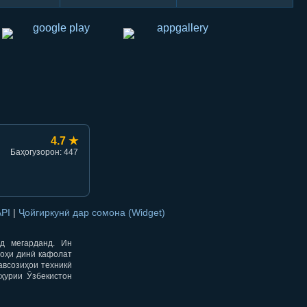
hish
li ulashish
4.7 ★
Баҳогузорон: 447
API
|
Ҷойгиркунӣ дар сомона (Widget)
од мегарданд. Ин
гоҳи динӣ кафолат
авсозиҳои техникӣ
ҳурии Ӯзбекистон