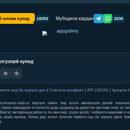
Мубодила кардан
б илова кунед
18053
2036
Telegram orqali ulas
WhatsApp orqa
огузорӣ кунед
★
★
умита оид ба корҳои дин
|
Сиёсати махфият
|
API (JSON)
|
Ҳуҷҷати 
ps://namoz-vaqti.uz вақтҳои намоз бар асоси манбаъҳои расмӣ пешниҳ
 барои мақсадҳои иттилоотӣ дода шудаанд ва дурустии мутлақи онҳо аз ни
Вақтҳо метавонанд вобаста ба минтақа, усули ҳисоб, тағйироти мавсимӣ ё н
ҳо фарқ кунанд. Лоиҳа дар асоси хулосаи Кумита оид ба корҳои дини Ҷум
д.