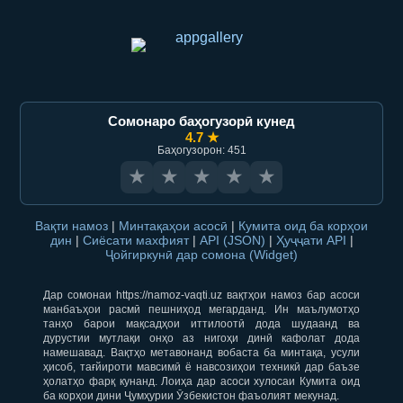
Сомонаро баҳогузорӣ кунед
4.7 ★
Баҳогузорон: 451
★
★
★
★
★
Вақти намоз
|
Минтақаҳои асосӣ
|
Кумита оид ба корҳои
дин
|
Сиёсати махфият
|
API (JSON)
|
Ҳуҷҷати API
|
Ҷойгиркунӣ дар сомона (Widget)
Дар сомонаи https://namoz-vaqti.uz вақтҳои намоз бар асоси
манбаъҳои расмӣ пешниҳод мегарданд. Ин маълумотҳо
танҳо барои мақсадҳои иттилоотӣ дода шудаанд ва
дурустии мутлақи онҳо аз нигоҳи динӣ кафолат дода
намешавад. Вақтҳо метавонанд вобаста ба минтақа, усули
ҳисоб, тағйироти мавсимӣ ё навсозиҳои техникӣ дар баъзе
ҳолатҳо фарқ кунанд. Лоиҳа дар асоси хулосаи Кумита оид
ба корҳои дини Ҷумҳурии Ӯзбекистон фаъолият мекунад.