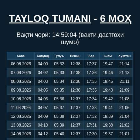
TAYLOQ TUMANI
-
6 МОҲ
Вақти ҷорӣ:
14:59:04
(вақти дастгоҳи
шумо)
Sana
Бомдод
Тулуъ
Пешин
Аср
Шом
Хуфтон
06.08.2026
04:00
05:32
12:38
17:37
19:47
21:14
07.08.2026
04:02
05:33
12:38
17:36
19:46
21:13
08.08.2026
04:03
05:34
12:38
17:35
19:45
21:11
09.08.2026
04:05
05:35
12:38
17:35
19:43
21:09
10.08.2026
04:06
05:36
12:37
17:34
19:42
21:08
11.08.2026
04:07
05:37
12:37
17:33
19:41
21:06
12.08.2026
04:09
05:38
12:37
17:32
19:39
21:04
13.08.2026
04:10
05:39
12:37
17:31
19:38
21:02
14.08.2026
04:12
05:40
12:37
17:30
19:37
21:01