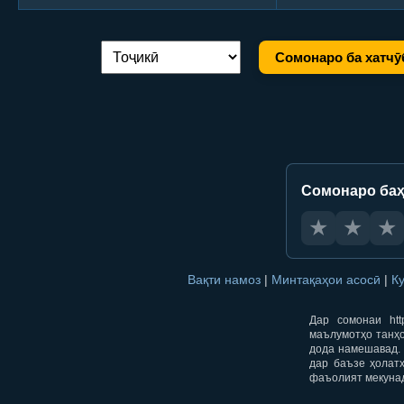
Сомонаро ба хатчӯ
Иваз кардани забон:
Сомонаро баҳ
★
★
★
Вақти намоз
|
Минтақаҳои асосӣ
|
К
Дар сомонаи htt
маълумотҳо танҳо
дода намешавад. 
дар баъзе ҳолат
фаъолият мекуна