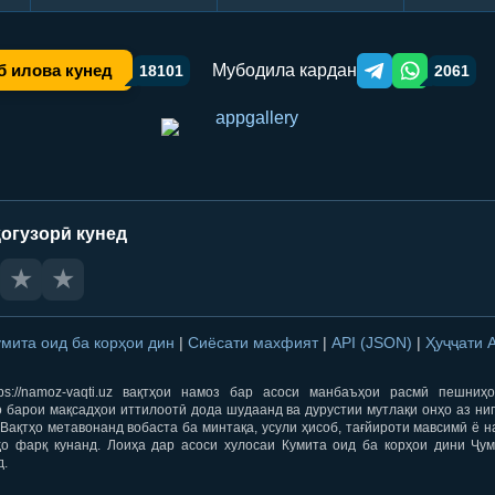
Мубодила кардан
б илова кунед
18101
2061
Telegram orqali ulas
WhatsApp orqa
огузорӣ кунед
★
★
умита оид ба корҳои дин
|
Сиёсати махфият
|
API (JSON)
|
Ҳуҷҷати 
ps://namoz-vaqti.uz вақтҳои намоз бар асоси манбаъҳои расмӣ пешниҳ
 барои мақсадҳои иттилоотӣ дода шудаанд ва дурустии мутлақи онҳо аз ни
Вақтҳо метавонанд вобаста ба минтақа, усули ҳисоб, тағйироти мавсимӣ ё н
ҳо фарқ кунанд. Лоиҳа дар асоси хулосаи Кумита оид ба корҳои дини Ҷум
д.