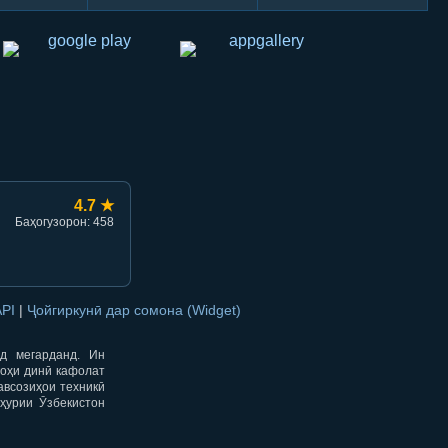
hish
li ulashish
4.7 ★
Баҳогузорон: 458
API
|
Ҷойгиркунӣ дар сомона (Widget)
од мегарданд. Ин
гоҳи динӣ кафолат
авсозиҳои техникӣ
ҳурии Ӯзбекистон