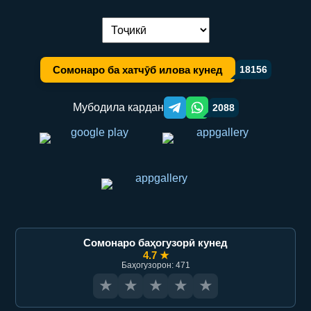
Иваз кардани забон:
Сомонаро ба хатчӯб илова кунед
18156
Мубодила кардан
2088
Telegram orqali ulashish
WhatsApp orqali ulashish
Сомонаро баҳогузорӣ кунед
4.7 ★
Баҳогузорон: 471
★
★
★
★
★