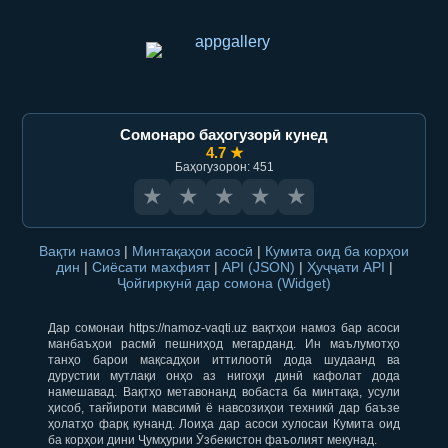
Сомонаро баҳогузорӣ кунед
4.7 ★
Баҳогузорон: 451
★
★
★
★
★
Вақти намоз
|
Минтақаҳои асосӣ
|
Кумита оид ба корҳои
дин
|
Сиёсати махфият
|
API (JSON)
|
Ҳуҷҷати API
|
Ҷойгиркунӣ дар сомона (Widget)
Дар сомонаи https://namoz-vaqti.uz вақтҳои намоз бар асоси
манбаъҳои расмӣ пешниҳод мегарданд. Ин маълумотҳо
танҳо барои мақсадҳои иттилоотӣ дода шудаанд ва
дурустии мутлақи онҳо аз нигоҳи динӣ кафолат дода
намешавад. Вақтҳо метавонанд вобаста ба минтақа, усули
ҳисоб, тағйироти мавсимӣ ё навсозиҳои техникӣ дар баъзе
ҳолатҳо фарқ кунанд. Лоиҳа дар асоси хулосаи Кумита оид
ба корҳои дини Ҷумҳурии Ӯзбекистон фаъолият мекунад.