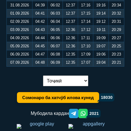
31.08.2026
04:39
06:02
12:37
17:16
19:16
20:34
01.09.2026
04:41
06:03
12:37
17:15
19:14
20:32
02.09.2026
04:42
06:04
12:37
17:14
19:12
20:31
03.09.2026
04:43
06:05
12:36
17:12
19:11
20:29
04.09.2026
04:44
06:06
12:36
17:11
19:09
20:27
05.09.2026
04:45
06:07
12:36
17:10
19:07
20:25
06.09.2026
04:47
06:08
12:35
17:09
19:06
20:23
07.09.2026
04:48
06:09
12:35
17:07
19:04
20:21
Иваз кардани забон:
Сомонаро ба хатчӯб илова кунед
18030
Мубодила кардан
2021
Telegram orqali ulashish
WhatsApp orqali ulashish