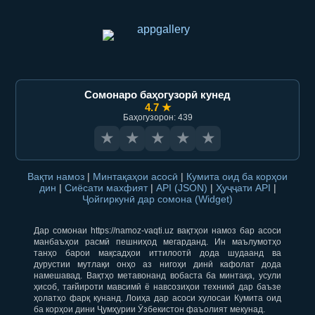
Сомонаро баҳогузорӣ кунед
4.7 ★
Баҳогузорон: 439
★
★
★
★
★
Вақти намоз
|
Минтақаҳои асосӣ
|
Кумита оид ба корҳои
дин
|
Сиёсати махфият
|
API (JSON)
|
Ҳуҷҷати API
|
Ҷойгиркунӣ дар сомона (Widget)
Дар сомонаи https://namoz-vaqti.uz вақтҳои намоз бар асоси
манбаъҳои расмӣ пешниҳод мегарданд. Ин маълумотҳо
танҳо барои мақсадҳои иттилоотӣ дода шудаанд ва
дурустии мутлақи онҳо аз нигоҳи динӣ кафолат дода
намешавад. Вақтҳо метавонанд вобаста ба минтақа, усули
ҳисоб, тағйироти мавсимӣ ё навсозиҳои техникӣ дар баъзе
ҳолатҳо фарқ кунанд. Лоиҳа дар асоси хулосаи Кумита оид
ба корҳои дини Ҷумҳурии Ӯзбекистон фаъолият мекунад.