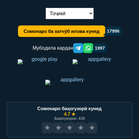
Иваз кардани забон:
Сомонаро ба хатчӯб илова кунед
17996
Мубодила кардан
1997
Telegram orqali ulashish
WhatsApp orqali ulashish
Сомонаро баҳогузорӣ кунед
4.7 ★
Баҳогузорон: 430
★
★
★
★
★