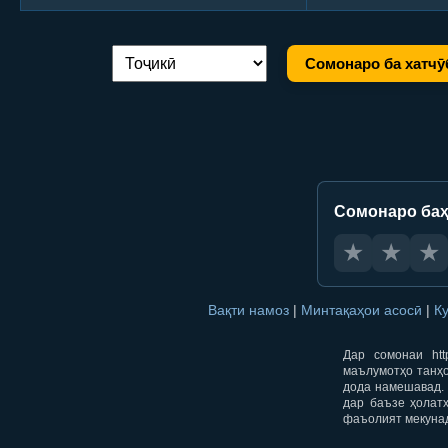
Сомонаро ба хатчӯ
Иваз кардани забон:
Сомонаро баҳ
★
★
★
Вақти намоз
|
Минтақаҳои асосӣ
|
К
Дар сомонаи htt
маълумотҳо танҳо
дода намешавад. 
дар баъзе ҳолат
фаъолият мекуна