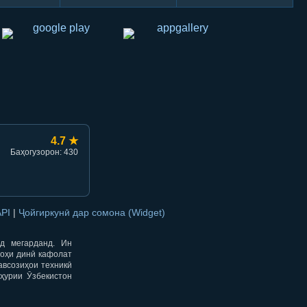
hish
li ulashish
4.7 ★
Баҳогузорон: 430
API
|
Ҷойгиркунӣ дар сомона (Widget)
од мегарданд. Ин
гоҳи динӣ кафолат
авсозиҳои техникӣ
ҳурии Ӯзбекистон