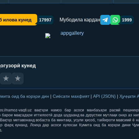
Мубодила кардан
б илова кунед
17997
1999
Telegram orqali ulas
WhatsApp orqa
огузорӣ кунед
★
★
умита оид ба корҳои дин
|
Сиёсати махфият
|
API (JSON)
|
Ҳуҷҷати 
ps://namoz-vaqti.uz вақтҳои намоз бар асоси манбаъҳои расмӣ пешниҳ
 барои мақсадҳои иттилоотӣ дода шудаанд ва дурустии мутлақи онҳо аз ни
Вақтҳо метавонанд вобаста ба минтақа, усули ҳисоб, тағйироти мавсимӣ ё н
ҳо фарқ кунанд. Лоиҳа дар асоси хулосаи Кумита оид ба корҳои дини Ҷум
д.