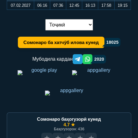
07.02.2027
06:16
07:36
12:45
16:13
17:58
19:15
Иваз кардани забон:
Сомонаро ба хатчӯб илова кунед
18025
Мубодила кардан
2020
Telegram orqali ulashish
WhatsApp orqali ulashish
Сомонаро баҳогузорӣ кунед
4.7 ★
Баҳогузорон: 436