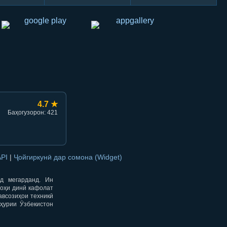
hish
li ulashish
4.7 ★
Баҳогузорон: 421
API
|
Ҷойгиркунӣ дар сомона (Widget)
од мегарданд. Ин
гоҳи динӣ кафолат
авсозиҳои техникӣ
ҳурии Ӯзбекистон