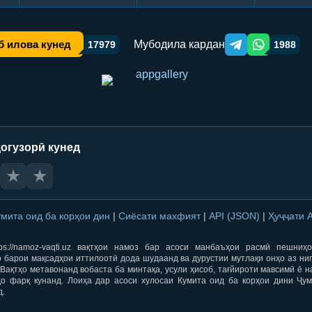
Мубодила кардан
б илова кунед
17979
1988
Telegram orqali ulas
WhatsApp orqa
огузорӣ кунед
★
★
умита оид ба корҳои дин
|
Сиёсати махфият
|
API (JSON)
|
Ҳуҷҷати 
ps://namoz-vaqti.uz вақтҳои намоз бар асоси манбаъҳои расмӣ пешниҳ
 барои мақсадҳои иттилоотӣ дода шудаанд ва дурустии мутлақи онҳо аз ни
Вақтҳо метавонанд вобаста ба минтақа, усули ҳисоб, тағйироти мавсимӣ ё н
ҳо фарқ кунанд. Лоиҳа дар асоси хулосаи Кумита оид ба корҳои дини Ҷум
д.