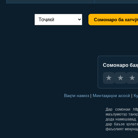
Сомонаро ба хатчӯ
Иваз кардани забон:
Сомонаро баҳ
★
★
★
Вақти намоз
|
Минтақаҳои асосӣ
|
К
Дар сомонаи htt
маълумотҳо танҳо
дода намешавад. 
дар баъзе ҳолат
фаъолият мекуна