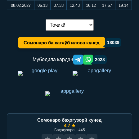
08.02.2027
06:13
07:33
12:43
16:12
17:57
19:14
Иваз кардани забон:
Сомонаро ба хатчӯб илова кунед
18039
Мубодила кардан
2028
Telegram orqali ulashish
WhatsApp orqali ulashish
Сомонаро баҳогузорӣ кунед
4.7 ★
Баҳогузорон: 445