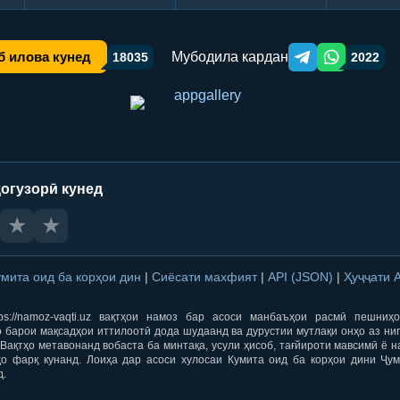
Мубодила кардан
б илова кунед
18035
2022
Telegram orqali ulas
WhatsApp orqa
огузорӣ кунед
★
★
умита оид ба корҳои дин
|
Сиёсати махфият
|
API (JSON)
|
Ҳуҷҷати 
ps://namoz-vaqti.uz вақтҳои намоз бар асоси манбаъҳои расмӣ пешниҳ
 барои мақсадҳои иттилоотӣ дода шудаанд ва дурустии мутлақи онҳо аз ни
Вақтҳо метавонанд вобаста ба минтақа, усули ҳисоб, тағйироти мавсимӣ ё н
ҳо фарқ кунанд. Лоиҳа дар асоси хулосаи Кумита оид ба корҳои дини Ҷум
д.