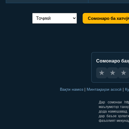
Сомонаро ба хатчӯ
Иваз кардани забон:
Сомонаро баҳ
★
★
★
Вақти намоз
|
Минтақаҳои асосӣ
|
К
Дар сомонаи htt
маълумотҳо танҳо
дода намешавад. 
дар баъзе ҳолат
фаъолият мекуна