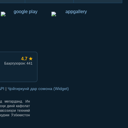
hish
li ulashish
4.7 ★
Баҳогузорон: 441
API
|
Ҷойгиркунӣ дар сомона (Widget)
од мегарданд. Ин
гоҳи динӣ кафолат
авсозиҳои техникӣ
ҳурии Ӯзбекистон