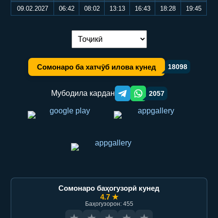
09.02.2027
06:42
08:02
13:13
16:43
18:28
19:45
Иваз кардани забон:
Сомонаро ба хатчӯб илова кунед
18098
Мубодила кардан
2057
Telegram orqali ulashish
WhatsApp orqali ulashish
Сомонаро баҳогузорӣ кунед
4.7 ★
Баҳогузорон: 455