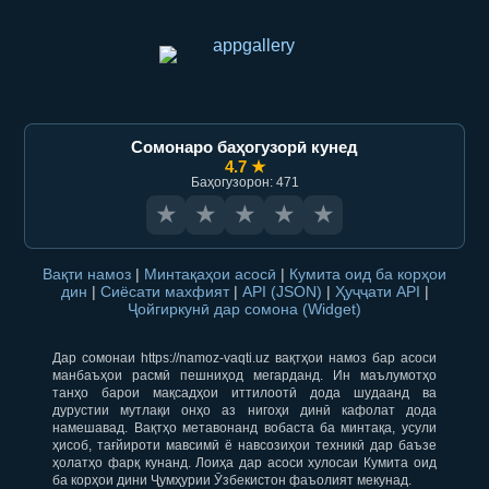
Сомонаро баҳогузорӣ кунед
4.7 ★
Баҳогузорон: 471
★
★
★
★
★
Вақти намоз
|
Минтақаҳои асосӣ
|
Кумита оид ба корҳои
дин
|
Сиёсати махфият
|
API (JSON)
|
Ҳуҷҷати API
|
Ҷойгиркунӣ дар сомона (Widget)
Дар сомонаи https://namoz-vaqti.uz вақтҳои намоз бар асоси
манбаъҳои расмӣ пешниҳод мегарданд. Ин маълумотҳо
танҳо барои мақсадҳои иттилоотӣ дода шудаанд ва
дурустии мутлақи онҳо аз нигоҳи динӣ кафолат дода
намешавад. Вақтҳо метавонанд вобаста ба минтақа, усули
ҳисоб, тағйироти мавсимӣ ё навсозиҳои техникӣ дар баъзе
ҳолатҳо фарқ кунанд. Лоиҳа дар асоси хулосаи Кумита оид
ба корҳои дини Ҷумҳурии Ӯзбекистон фаъолият мекунад.