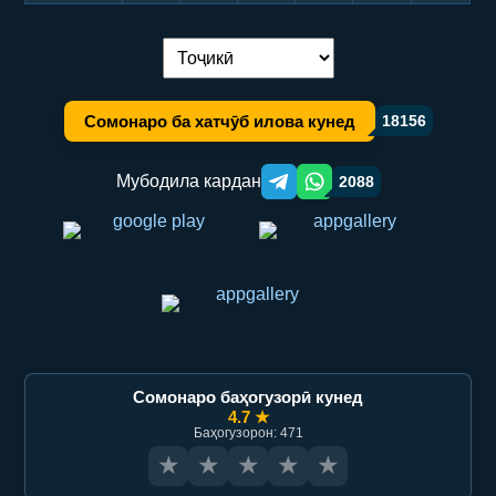
Иваз кардани забон:
Сомонаро ба хатчӯб илова кунед
18156
Мубодила кардан
2088
Telegram orqali ulashish
WhatsApp orqali ulashish
Сомонаро баҳогузорӣ кунед
4.7 ★
Баҳогузорон: 471
★
★
★
★
★