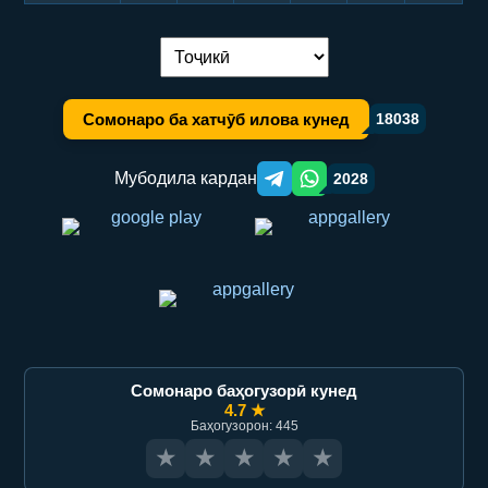
Иваз кардани забон:
Сомонаро ба хатчӯб илова кунед
18038
Мубодила кардан
2028
Telegram orqali ulashish
WhatsApp orqali ulashish
Сомонаро баҳогузорӣ кунед
4.7 ★
Баҳогузорон: 445
★
★
★
★
★