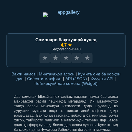
Сомонаро баҳогузорӣ кунед
4.7 ★
Баҳогузорон: 448
★
★
★
★
★
Вақти намоз
|
Минтақаҳои асосӣ
|
Кумита оид ба корҳои
дин
|
Сиёсати махфият
|
API (JSON)
|
Ҳуҷҷати API
|
Ҷойгиркунӣ дар сомона (Widget)
Дар сомонаи https://namoz-vaqti.uz вақтҳои намоз бар асоси
манбаъҳои расмӣ пешниҳод мегарданд. Ин маълумотҳо
танҳо барои мақсадҳои иттилоотӣ дода шудаанд ва
дурустии мутлақи онҳо аз нигоҳи динӣ кафолат дода
намешавад. Вақтҳо метавонанд вобаста ба минтақа, усули
ҳисоб, тағйироти мавсимӣ ё навсозиҳои техникӣ дар баъзе
ҳолатҳо фарқ кунанд. Лоиҳа дар асоси хулосаи Кумита оид
ба корҳои дини Ҷумҳурии Ӯзбекистон фаъолият мекунад.