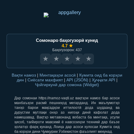
Сомонаро баҳогузорӣ кунед
4.7 ★
Баҳогузорон: 437
★
★
★
★
★
Вақти намоз
|
Минтақаҳои асосӣ
|
Кумита оид ба корҳои
дин
|
Сиёсати махфият
|
API (JSON)
|
Ҳуҷҷати API
|
Ҷойгиркунӣ дар сомона (Widget)
Дар сомонаи https://namoz-vaqti.uz вақтҳои намоз бар асоси
манбаъҳои расмӣ пешниҳод мегарданд. Ин маълумотҳо
танҳо барои мақсадҳои иттилоотӣ дода шудаанд ва
дурустии мутлақи онҳо аз нигоҳи динӣ кафолат дода
намешавад. Вақтҳо метавонанд вобаста ба минтақа, усули
ҳисоб, тағйироти мавсимӣ ё навсозиҳои техникӣ дар баъзе
ҳолатҳо фарқ кунанд. Лоиҳа дар асоси хулосаи Кумита оид
ба корҳои дини Ҷумҳурии Ӯзбекистон фаъолият мекунад.