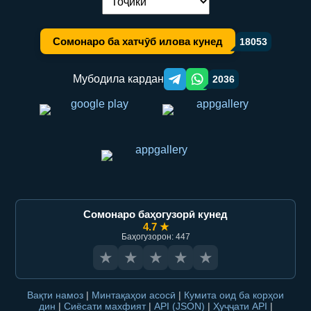
Иваз кардани забон:
Сомонаро ба хатчӯб илова кунед
18053
Мубодила кардан
2036
Telegram orqali ulashish
WhatsApp orqali ulashish
Сомонаро баҳогузорӣ кунед
4.7 ★
Баҳогузорон: 447
★
★
★
★
★
Вақти намоз
|
Минтақаҳои асосӣ
|
Кумита оид ба корҳои
дин
|
Сиёсати махфият
|
API (JSON)
|
Ҳуҷҷати API
|