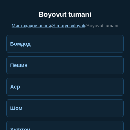
Boyovut tumani
Минтақаҳои асосӣ
/
Sirdaryo viloyati
/
Boyovut tumani
Бомдод
Пешин
Аср
Шом
Хуфтон