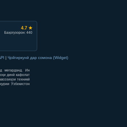
4.7 ★
Баҳогузорон: 440
API
|
Ҷойгиркунӣ дар сомона (Widget)
од мегарданд. Ин
гоҳи динӣ кафолат
авсозиҳои техникӣ
ҳурии Ӯзбекистон