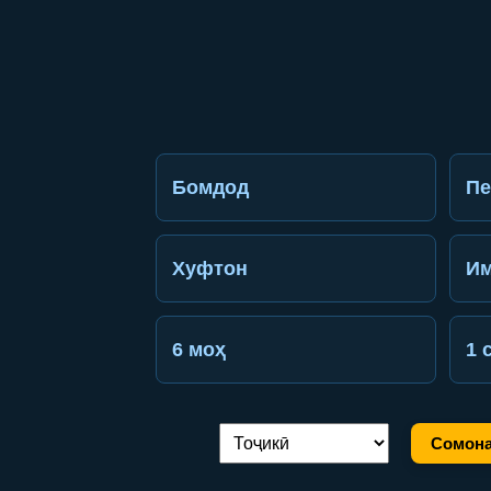
Бомдод
П
Хуфтон
Им
6 моҳ
1 
Сомона
Иваз кардани забон: