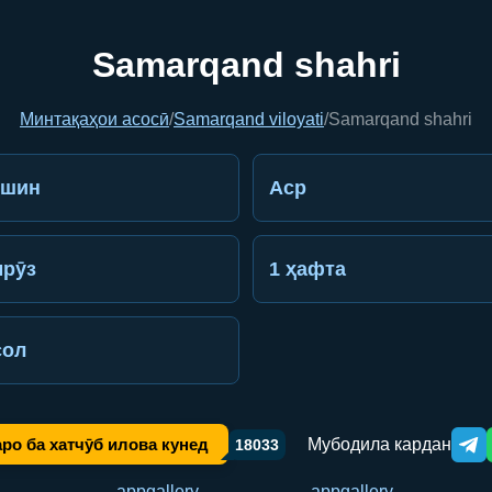
Samarqand shahri
Минтақаҳои асосӣ
/
Samarqand viloyati
/
Samarqand shahri
ешин
Аср
рӯз
1 ҳафта
сол
Мубодила кардан
ро ба хатчӯб илова кунед
18033
Tele