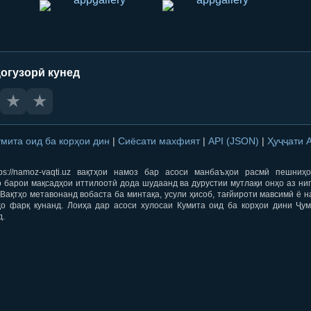
огузорӣ кунед
★
★
умита оид ба корҳои дин
|
Сиёсати махфият
|
API (JSON)
|
Ҳуҷҷати 
ps://namoz-vaqti.uz вақтҳои намоз бар асоси манбаъҳои расмӣ пешниҳ
 барои мақсадҳои иттилоотӣ дода шудаанд ва дурустии мутлақи онҳо аз ни
Вақтҳо метавонанд вобаста ба минтақа, усули ҳисоб, тағйироти мавсимӣ ё н
ҳо фарқ кунанд. Лоиҳа дар асоси хулосаи Кумита оид ба корҳои дини Ҷум
д.