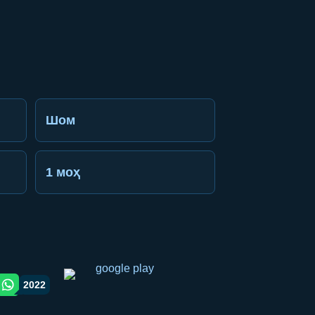
Шом
1 моҳ
2022
gram orqali ulashish
WhatsApp orqali ulashish