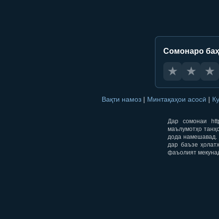
Сомонаро баҳ
★
★
★
Вақти намоз
|
Минтақаҳои асосӣ
|
К
Дар сомонаи htt
маълумотҳо танҳо
дода намешавад. 
дар баъзе ҳолат
фаъолият мекуна