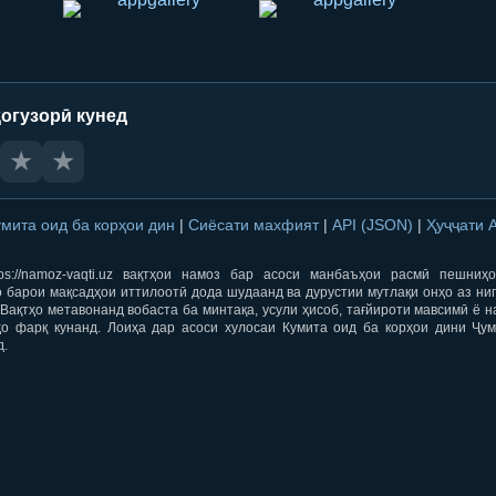
огузорӣ кунед
★
★
умита оид ба корҳои дин
|
Сиёсати махфият
|
API (JSON)
|
Ҳуҷҷати 
ps://namoz-vaqti.uz вақтҳои намоз бар асоси манбаъҳои расмӣ пешниҳ
 барои мақсадҳои иттилоотӣ дода шудаанд ва дурустии мутлақи онҳо аз ни
Вақтҳо метавонанд вобаста ба минтақа, усули ҳисоб, тағйироти мавсимӣ ё н
ҳо фарқ кунанд. Лоиҳа дар асоси хулосаи Кумита оид ба корҳои дини Ҷум
д.