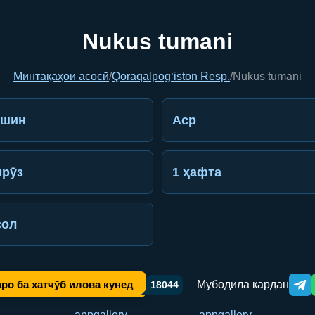
Nukus tumani
Минтақаҳои асосӣ
/
Qoraqalpog‘iston Resp.
/
Nukus tumani
ешин
Аср
рӯз
1 ҳафта
сол
Мубодила кардан
ро ба хатчӯб илова кунед
18044
Tele