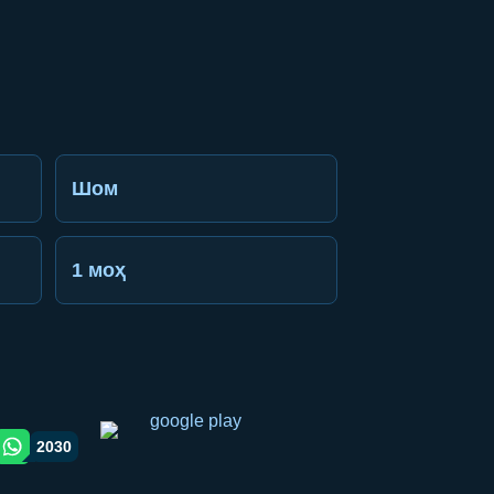
Шом
1 моҳ
2030
gram orqali ulashish
WhatsApp orqali ulashish