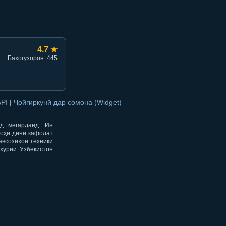
4.7 ★
Баҳогузорон: 445
API
|
Ҷойгиркунӣ дар сомона (Widget)
од мегарданд. Ин
гоҳи динӣ кафолат
авсозиҳои техникӣ
ҳурии Ӯзбекистон