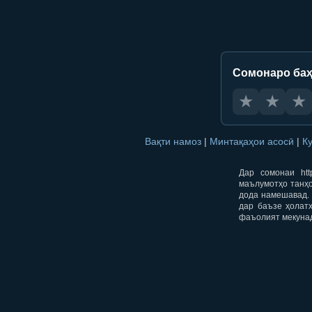
Сомонаро баҳ
★
★
★
Вақти намоз
|
Минтақаҳои асосӣ
|
К
Дар сомонаи htt
маълумотҳо танҳо
дода намешавад. 
дар баъзе ҳолат
фаъолият мекуна