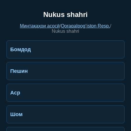
Nukus shahri
Минтақаҳои асосӣ
/
Qoraqalpog‘iston Resp.
/
Nukus shahri
Бомдод
Пешин
Аср
Шом