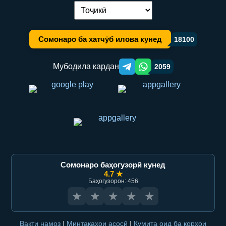
Иваз кардани забон:
Сомонаро ба хатчӯб илова кунед
18100
Мубодила кардан
2059
Telegram orqali ulashish
WhatsApp orqali ulashish
Сомонаро баҳогузорӣ кунед
4.7 ★
Баҳогузорон: 456
★
★
★
★
★
Вақти намоз
|
Минтақаҳои асосӣ
|
Кумита оид ба корҳои