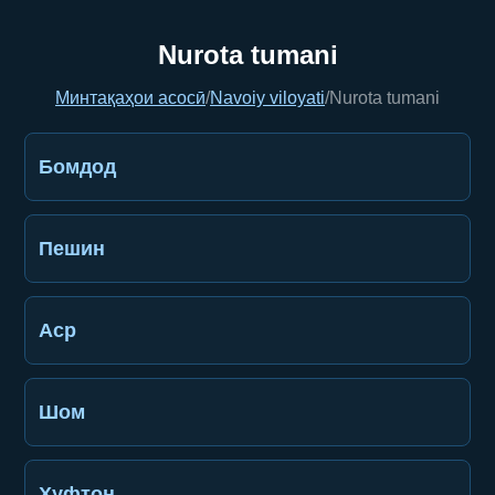
Nurota tumani
Минтақаҳои асосӣ
/
Navoiy viloyati
/
Nurota tumani
Бомдод
Пешин
Аср
Шом
Хуфтон