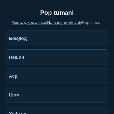
Pop tumani
Минтақаҳои асосӣ
/
Namangan viloyati
/
Pop tumani
Бомдод
Пешин
Аср
Шом
Хуфтон